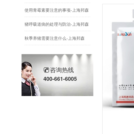
使用青霉素要注意的事项-上海邦森
猪呼吸道病的处理与防治-上海邦森
秋季养猪需要注意什么-上海邦森
鸡传染性支气管炎的防治-上海邦森
蛋价破6，价格还会涨嘛-上海邦森
咨询热线
国庆|盛世篇章·喜迎华诞上海邦森
400-661-6005
中秋快乐，阖家幸福-上海邦森
母猪饲养过程中的5大疾病-上海邦森
中秋国庆放假通知-上海邦森
氟苯尼考和多西环素治气囊炎效果不好的原因-上海邦森