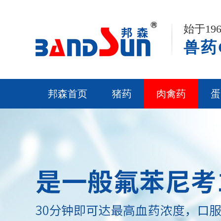
始于1
兽药
邦森首页
猪药
肉禽药
蛋