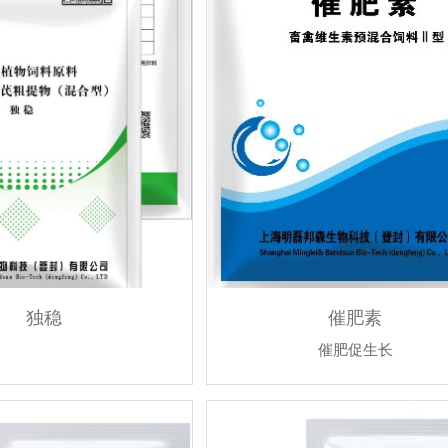
独稳
催肥素
催肥促生长