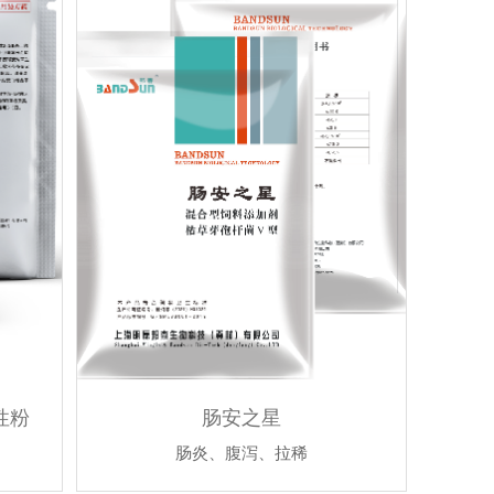
性粉
肠安之星
肠炎、腹泻、拉稀