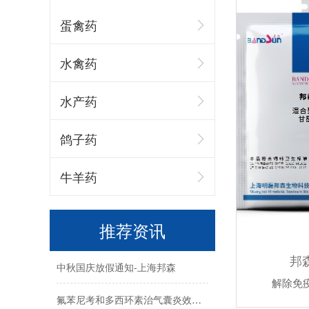
蛋禽药
水禽药
水产药
蛋价破6，价格还会涨嘛-上海邦森
鸽子药
国庆|盛世篇章·喜迎华诞上海邦森
牛羊药
中秋快乐，阖家幸福-上海邦森
母猪饲养过程中的5大疾病-上海邦森
推荐资讯
中秋国庆放假通知-上海邦森
邦
解除免
氟苯尼考和多西环素治气囊炎效果不好的原因-上海邦森