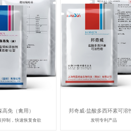
森高免（禽用）
邦奇威-盐酸多西环素可溶
疫抑制，快速恢复食欲
发明专利产品