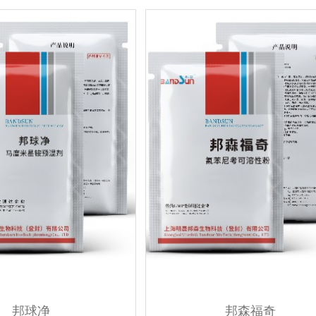
邦球净
邦森福奇