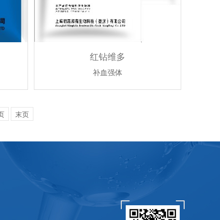
红钻维多
补血强体
页
末页