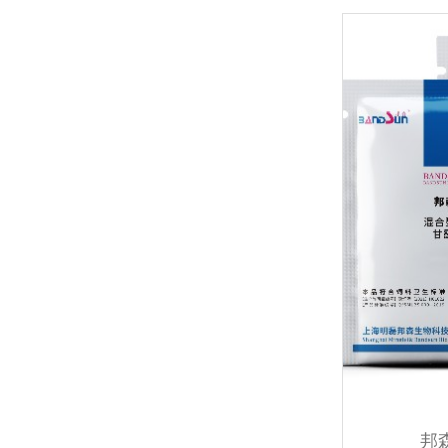
氟苯尼考和多西环素治气囊炎效果不好的原因-上海邦森
邦