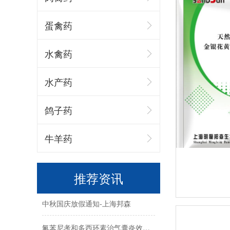
蛋禽药
水禽药
水产药
蛋价破6，价格还会涨嘛-上海邦森
鸽子药
国庆|盛世篇章·喜迎华诞上海邦森
牛羊药
中秋快乐，阖家幸福-上海邦森
母猪饲养过程中的5大疾病-上海邦森
推荐资讯
中秋国庆放假通知-上海邦森
氟苯尼考和多西环素治气囊炎效果不好的原因-上海邦森