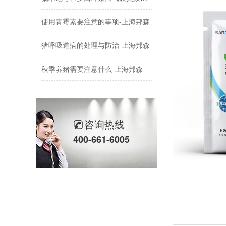
使用青霉素要注意的事项-上海邦森
猪呼吸道病的处理与防治-上海邦森
秋季养猪需要注意什么-上海邦森
鸡传染性支气管炎的防治-上海邦森
蛋价破6，价格还会涨嘛-上海邦森
咨询热线
国庆|盛世篇章·喜迎华诞上海邦森
400-661-6005
中秋快乐，阖家幸福-上海邦森
母猪饲养过程中的5大疾病-上海邦森
中秋国庆放假通知-上海邦森