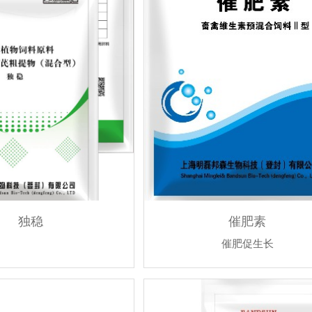
独稳
催肥素
催肥促生长