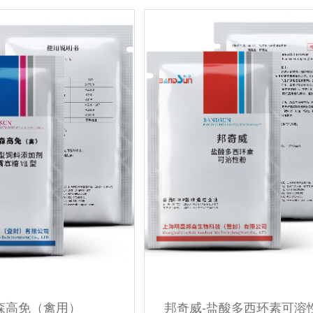
森高免（禽用）
邦奇威-盐酸多西环素可溶