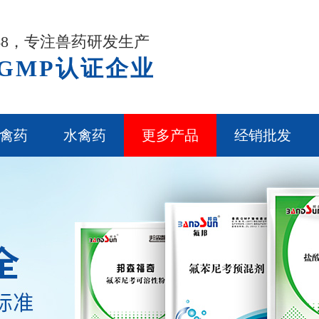
968，专注兽药研发生产
GMP认证企业
禽药
水禽药
更多产品
经销批发