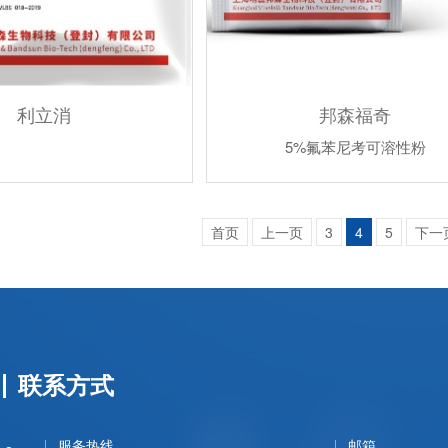
利立消
邦森福奇
5%氟苯尼考可溶性粉
首页
上一页
3
4
5
下一
联系方式
服务热线
邮箱