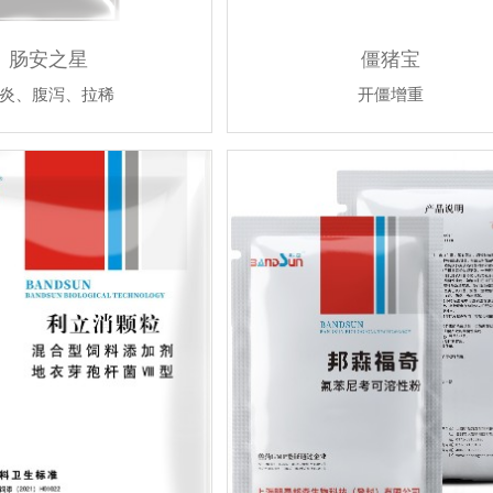
肠安之星
僵猪宝
炎、腹泻、拉稀
开僵增重