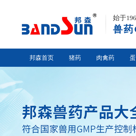
始于1
兽药
邦森首页
猪药
肉禽药
蛋