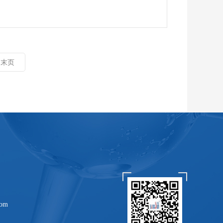
末页
com