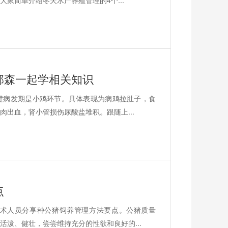
家简单介绍冬天水产养殖管理的4个...
邦森一起学相关知识
键病发期是小鸡环节。具体表现为病鸡拉肚子，食
出血，肾小管损伤尿酸盐堆积。跟随上...
点
术人员分享种公猪饲养管理方法要点。公猪质量
泼、健壮，尝尝维持充分的性欲和良好的...