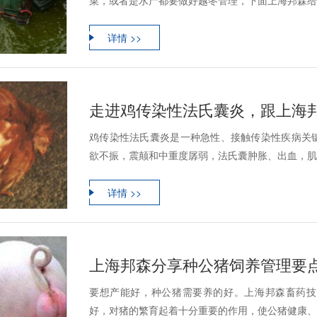
菜，或者是水产都要做好越冬管理，下面上海邦森给大
详情 >>
走进鸡传染性法氏囊炎，跟上海
鸡传染性法氏囊炎是一种急性、接触传染性疾病关
欲不振，震颠和中重度孱弱，法氏囊肿胀、出血，肌肉
详情 >>
上海邦森分享种公猪饲养管理要
要想产能好，种公猪需要养的好。上海邦森畜药技
好，对猪的繁育起着十分重要的作用，使公猪健康、活