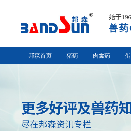
始于1
兽药
邦森首页
猪药
肉禽药
蛋