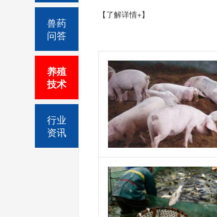
【了解详情+】
兽药
问答
养殖
技术
行业
资讯