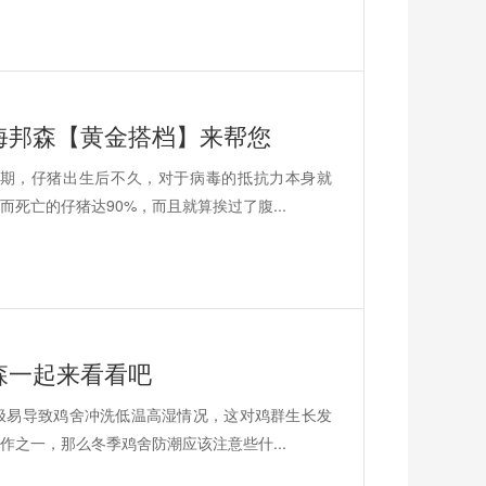
海邦森【黄金搭档】来帮您
期，仔猪出生后不久，对于病毒的抵抗力本身就
死亡的仔猪达90%，而且就算挨过了腹...
森一起来看看吧
极易导致鸡舍冲洗低温高湿情况，这对鸡群生长发
之一，那么冬季鸡舍防潮应该注意些什...